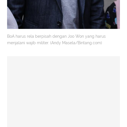
BoA harus rela berpisah dengan Joo Won yang harus
menjalani wajib militer. (Andy Masela/Bintang.com)