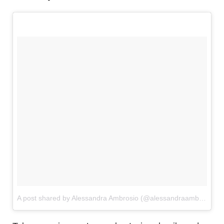
A post shared by Alessandra Ambrosio (@alessandraambrosio)
o