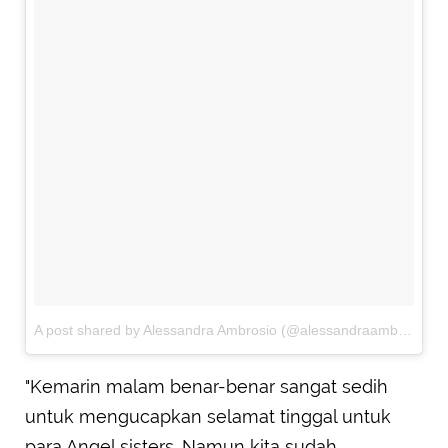
A post shared by Alessandra Ambrosio (@alessandraambrosio)
o
"Kemarin malam benar-benar sangat sedih
untuk mengucapkan selamat tinggal untuk
para Angel sisters. Namun kita sudah