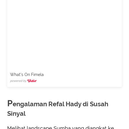
What's On Fimela
powered by
P
engalaman Refal Hady di Susah
Sinyal
Melihat landscape Sumba yang diangkat ke