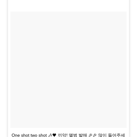
One shot two shot 🎶🖤 끼악! 앨범 발매 🎉🎉 많이 들어주세