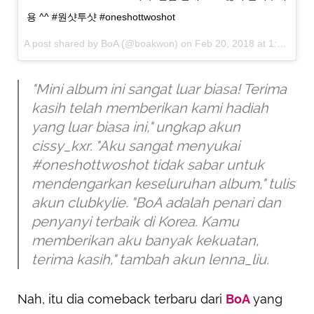
용 ^^ #원샷투샷 #oneshottwoshot
A post shared by
BoA
(@boakwon) on
Feb 20, 2018 at 1:49am PST
"Mini album ini sangat luar biasa! Terima
kasih telah memberikan kami hadiah
yang luar biasa ini," ungkap akun
cissy_kxr. "Aku sangat menyukai
#oneshottwoshot tidak sabar untuk
mendengarkan keseluruhan album," tulis
akun clubkylie. "BoA adalah penari dan
penyanyi terbaik di Korea. Kamu
memberikan aku banyak kekuatan,
terima kasih," tambah akun lenna_liu.
Nah, itu dia comeback terbaru dari
BoA
yang