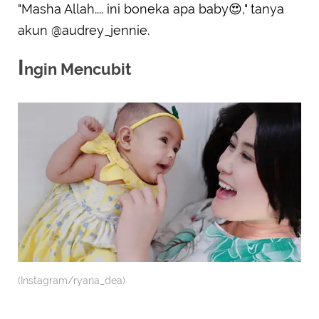
"Masha Allah.... ini boneka apa baby😍," tanya
akun @audrey_jennie.
I
ngin Mencubit
(Instagram/ryana_dea)