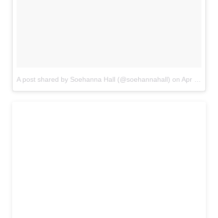
A post shared by Soehanna Hall (@soehannahall)
on
Apr 13, 2018 at 12:04am PDT