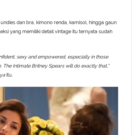
n undies dan bra, kimono renda, kamisol, hingga gaun
ksi yang memiliki detail vintage itu ternyata sudah
onfident, sexy and empowered, especially in those
 The Intimate Britney Spears will do exactly that,”
nya
itu.