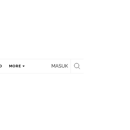
MASUK
D
MORE