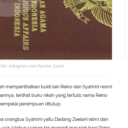
(Foto: instagram.com/lambe_turah)
h memperlihatkan bukti lain Reino dan Syahrini resmi
nnya, terlihat buku nikah yang tertulis nama Reino
mempelai perempuan ditutup.
ma orangtua Syahrini yaitu Dadang Zaelani (alm) dan
usia 2 tahun seakan tak menjadi masalah bagi Reino