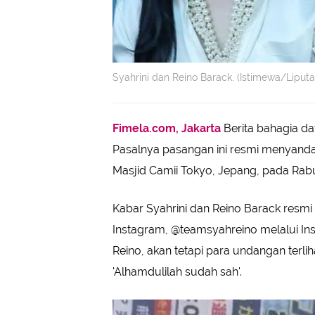
Syahrini dan Reino Barack. (Istimewa/Liput
Fimela.com, Jakarta
Berita bahagia d
Pasalnya pasangan ini resmi menyandang
Masjid Camii Tokyo, Jepang, pada Rab
Kabar Syahrini dan Reino Barack resmi 
Instagram, @teamsyahreino melalui Inst
Reino, akan tetapi para undangan terliha
'Alhamdulilah sudah sah'.