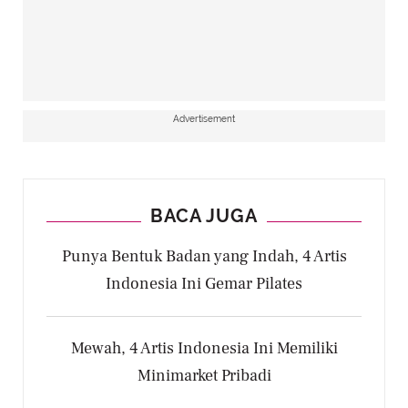
Advertisement
Putri Marino dan Chicco Jerikho (Instagram/chicco.jerikho)
Sejak masih SMP, Putri Marino sudah
mengidolakan Chicco Jerikho. Saat itu, Putri
BACA JUGA
Marino senang berkhayal mempunyai kekasih
Punya Bentuk Badan yang Indah, 4 Artis
seperti Chicco Jerikho. Akhirnya khayalan Putri
Indonesia Ini Gemar Pilates
Marino menjadi kenyataan. Perempuan
berwajah cantik ini menikah dengan Chicco
Jerikho pada 3 Maret 2018.
Mewah, 4 Artis Indonesia Ini Memiliki
Minimarket Pribadi