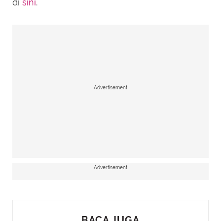
di
sini
.
Advertisement
Advertisement
BACA JUGA