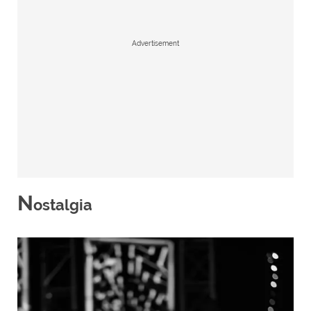
Advertisement
N
ostalgia