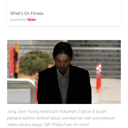
What's On Fimela
powered by
Jung Joon Young terancam hukuman 7 tahun 6 bulan
penjara karena terlibat kasus perekaman dan penyebaran
video secara ilegal. (AP Photo/Lee Jin-man)