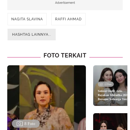
Advertisement
NAGITA SLAVINA
RAFFI AHMAD
Nagita Slavina cantik memesona (Instagram/raffinagita1717)
HASHTAG LAINNYA...
TERKAIT: Debut RANS Entertainment di BEI: Detail
IPO dan Rencana Ekspansi
FOTO TERKAIT
11 Foto
Sederet Outfit Artis
Rayakan Iduladha 2026
Advertisement
Bersama Keluarga Tercin
dari Ayu Ting Ting, Nagi
Slavina, hingga Nikita
Willy
8 Foto