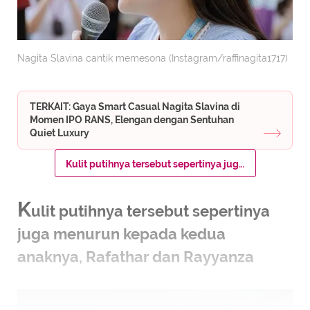
Nagita Slavina cantik memesona (Instagram/raffinagita1717)
TERKAIT: Gaya Smart Casual Nagita Slavina di
Momen IPO RANS, Elengan dengan Sentuhan
Quiet Luxury
Kulit putihnya tersebut sepertinya juga menurun kepada kedua anaknya, Rafathar dan Rayyanza
K
ulit putihnya tersebut sepertinya
juga menurun kepada kedua
anaknya, Rafathar dan Rayyanza