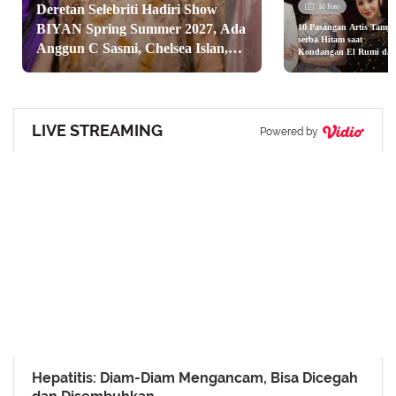
Deretan Selebriti Hadiri Show
10 Foto
BIYAN Spring Summer 2027, Ada
10 Pasangan Artis Tampi
serba Hitam saat
Anggun C Sasmi, Chelsea Islan,
Kondangan El Rumi da
Syifa Hadju dari Nagita
dan Nagita Slavina
Slavina hingga Aurel
Hermansyah
LIVE STREAMING
Powered by
Hepatitis: Diam-Diam Mengancam, Bisa Dicegah