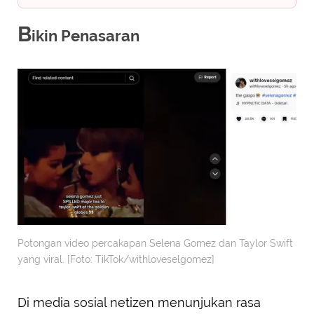
B
ikin Penasaran
Potongan video percakapan Selena Gomez dan Taylor Swift
yang viral. [Foto: TikTok/withloveselgomez]
Di media sosial netizen menunjukan rasa