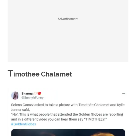
Advertisement
T
imothee Chalamet