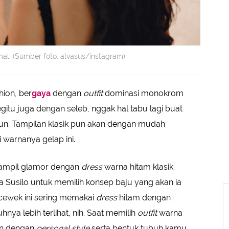
al. (Sumber foto: alvasus/instagram)
hion, ber
gaya
dengan
outfit
dominasi monokrom
egitu juga dengan seleb, nggak hal tabu lagi buat
un. Tampilan klasik pun akan dengan mudah
 warnanya gelap ini.
 tampil glamor dengan
dress
warna hitam klasik.
va Susilo untuk memilih konsep baju yang akan ia
, cewek ini sering memakai
dress
hitam dengan
hnya lebih terlihat, nih. Saat memilih
outfit
warna
an dengan
personal style
serta bentuk tubuh kamu.