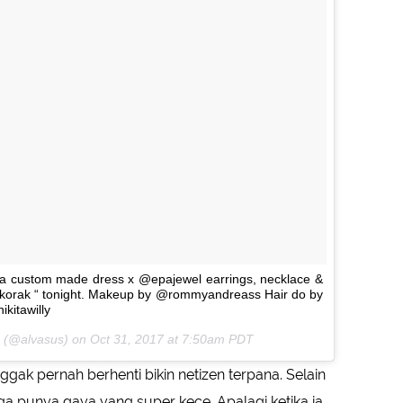
na custom made dress x @epajewel earrings, necklace &
ngkorak “ tonight. Makeup by @rommyandreass Hair do by
ikitawilly
(@alvasus) on
Oct 31, 2017 at 7:50am PDT
ggak pernah berhenti bikin netizen terpana. Selain
uga punya gaya yang super kece. Apalagi ketika ia