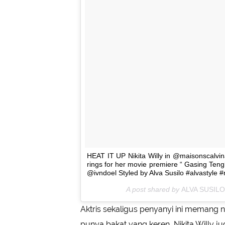
HEAT IT UP Nikita Willy in @maisonscalvi
rings for her movie premiere “ Gasing Te
@ivndoel Styled by Alva Susilo #alvastyle #n
A post shared by
ALVA SUSILO
Aktris sekaligus penyanyi ini memang n
punya bakat yang keren, Nikita Willy j