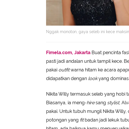
Nggak monoton, gaya seleb ini kece maksim
Fimela.com, Jakarta
Buat pencinta fas
pasti jadi andalan untuk tampil kece. B
pakai
outfit
warna hitam ke acara apap
didapatkan dengan
look
yang dominasi
Nikita Willy termasuk seleb yang hobi
Biasanya, ia meng-
hire
sang
stylist
, Al
pakai. Untuk tubuh mungil Nikita Willy
potongan yang
fit
badan jadi lekuk tubu
hitam, ada baiknya kamu menyesuaik