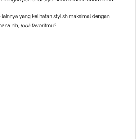
eb lainnya yang kelihatan stylish maksimal dengan
mana nih,
look
favoritmu?