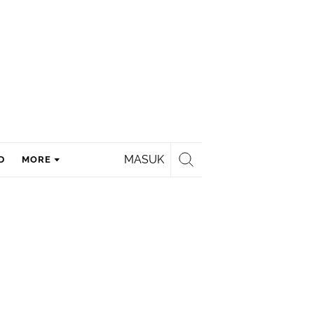
MASUK
D
MORE