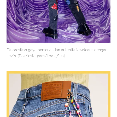
Ekspresikan gaya personal dan autentik NewJeans dengan
Levi’s. [Dok/Instagram/Levis_Sea]