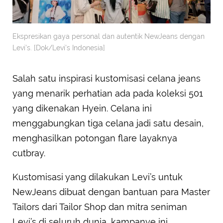
Ekspresikan gaya personal dan autentik NewJeans dengan
Levi’s. [Dok/Levi's Indonesia]
Salah satu inspirasi kustomisasi celana jeans
yang menarik perhatian ada pada koleksi 501
yang dikenakan Hyein. Celana ini
menggabungkan tiga celana jadi satu desain,
menghasilkan potongan flare layaknya
cutbray.
Kustomisasi yang dilakukan Levi’s untuk
NewJeans dibuat dengan bantuan para Master
Tailors dari Tailor Shop dan mitra seniman
Levi’s di seluruh dunia, kampanye ini