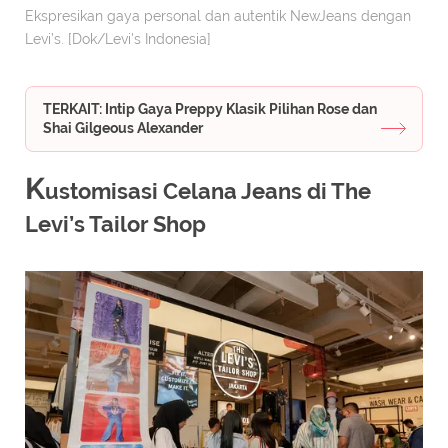
Ekspresikan gaya personal dan autentik NewJeans dengan
Levi’s. [Dok/Levi's Indonesia]
TERKAIT: Intip Gaya Preppy Klasik Pilihan Rose dan
Shai Gilgeous Alexander
K
ustomisasi Celana Jeans di The
Levi’s Tailor Shop