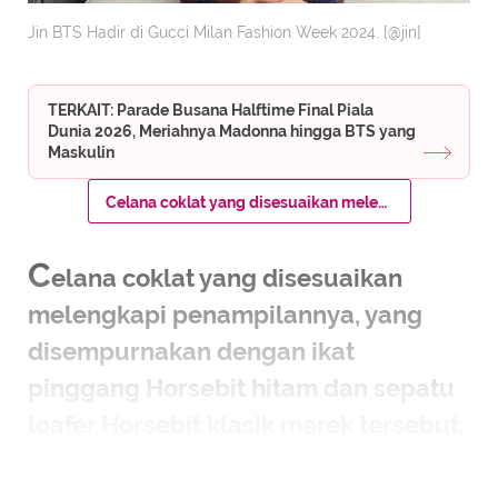
Jin BTS Hadir di Gucci Milan Fashion Week 2024. [@jin]
TERKAIT: Parade Busana Halftime Final Piala
Dunia 2026, Meriahnya Madonna hingga BTS yang
Maskulin
Celana coklat yang disesuaikan melengkapi penampilannya, yang disempurnakan dengan ikat pinggang Horsebit hitam dan sepatu loafer Horsebit klasik merek tersebut, juga berwarna hitam. Rambut Jin ditata ke bawah dan dengan gaya basah, menutupi dahi.
C
elana coklat yang disesuaikan
melengkapi penampilannya, yang
disempurnakan dengan ikat
pinggang Horsebit hitam dan sepatu
loafer Horsebit klasik merek tersebut,
juga berwarna hitam. Rambut Jin
ditata ke bawah dan dengan gaya