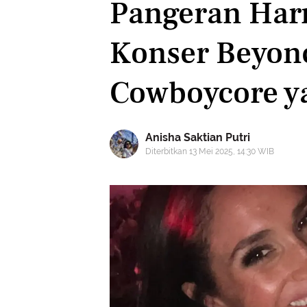
Pangeran Harr
Konser Beyon
Cowboycore y
Anisha Saktian Putri
Diterbitkan 13 Mei 2025, 14:30 WIB