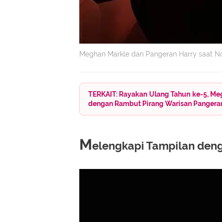
Meghan Markle dan Pangeran Harry saat N
TERKAIT: Rayakan Ulang Tahun ke-5, Megh
dengan Rambut Pirang Warisan Pangera
M
elengkapi Tampilan den