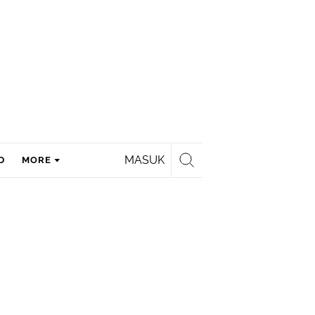
MASUK
D
MORE