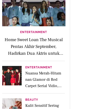
ENTERTAINMENT
Home Sweet Loan The Musical
Pentas Akhir September,
Hadirkan Dua Aktris untuk
Peran Kaluna
ENTERTAINMENT
Nuansa Merah-Hitam
nan Glamor di Red
Carpet Serial Vidio,
Jakarta Undercover:
Members Only
BEAUTY
Kulit Sensitif Sering