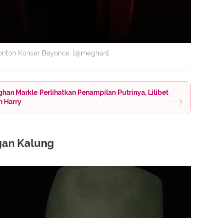
onton Konser Beyonce. [@meghan]
an Markle Perlihatkan Penampilan Putrinya, Lilibet
n Harry
gan Kalung