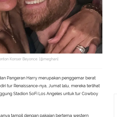
onton Konser Beyonce. [@meghan]
an Pangeran Harry merupakan penggemar berat
i tur Renaissance-nya, Jumat lalu, mereka terlihat
ggung Stadion SoFi Los Angeles untuk tur Cowboy
anya tampil dengan pakaian bertema western