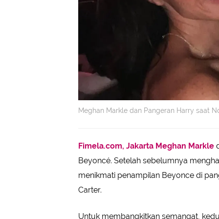
Meghan Markle dan Pangeran Harry saat N
Fimela.com, Jakarta
Meghan Markle
d
Beyoncé. Setelah sebelumnya menghadir
menikmati penampilan Beyonce di pan
Carter.
Untuk membangkitkan semangat, kedu