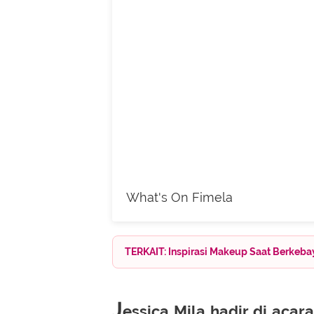
What's On Fimela
TERKAIT: Inspirasi Makeup Saat Berkebay
J
essica Mila hadir di acar