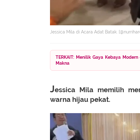
Jessica Mila di Acara Adat Batak. [@nurrihar
TERKAIT: Menilik Gaya Kebaya Modern 
Makna
J
essica Mila memilih me
warna hijau pekat.