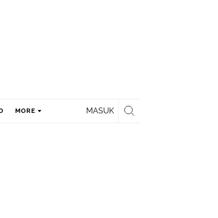
MASUK
D
MORE