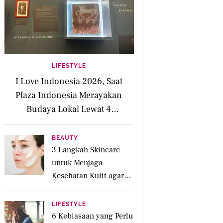
LIFESTYLE
I Love Indonesia 2026, Saat
Plaza Indonesia Merayakan
Budaya Lokal Lewat 4
Pengalaman Inspiratif
BEAUTY
3 Langkah Skincare
untuk Menjaga
Kesehatan Kulit agar
Tetap Lembap
Sepanjang Hari
LIFESTYLE
6 Kebiasaan yang Perlu