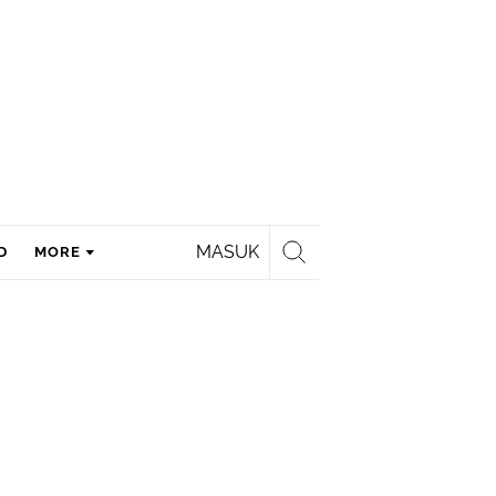
MASUK
D
MORE