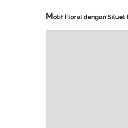
M
otif Floral dengan Silue