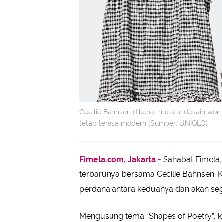
Cecilie Bahnsen dikenal melalui desain wo
tetap terasa modern (Sumber: UNIQLO)
Fimela.com, Jakarta -
Sahabat Fimela
terbarunya bersama Cecilie Bahnsen. 
perdana antara keduanya dan akan sege
Mengusung tema “Shapes of Poetry”, 