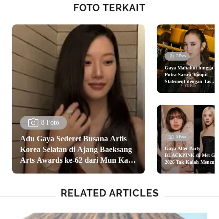
FOTO TERKAIT
7 Foto
Gaya Mahalini hingga E
Putra Sarira Tampil
Statement dengan Tas
Coach Spring 2026 di
Senayan City Jakarta
8 Foto
Adu Gaya Sederet Busana Artis
5 Foto
Korea Selatan di Ajang Baeksang
Gaya After Party
BLACKPINK di Met Gal
Arts Awards ke-62 dari Mun Ka
2026 Tak Kalah Mencuri
Perhatian
Young hingga Son Ye Jin
RELATED ARTICLES