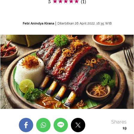
5
(1)
Febi Anindya Kirana
Diterbitkan 26 April 2022, 16:35 WIB
Shares
19