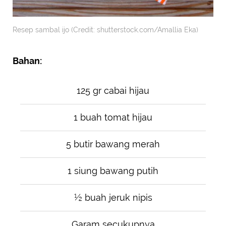
Resep sambal ijo (Credit: shutterstock.com/Amallia Eka)
Bahan:
125 gr cabai hijau
1 buah tomat hijau
5 butir bawang merah
1 siung bawang putih
½ buah jeruk nipis
Garam secukupnya