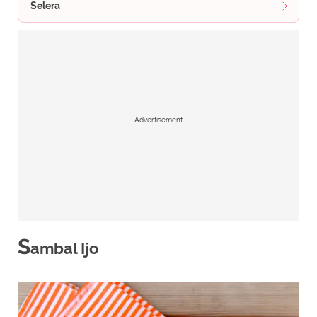
Selera
Advertisement
S
ambal Ijo