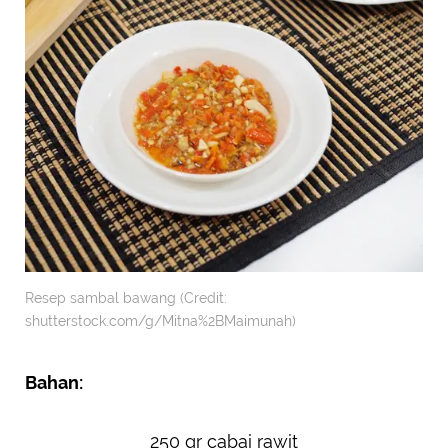
Resep sambal bawang (Credit:
shutterstock.com/g/Mitna%2BMaimunah)
Bahan:
250 gr cabai rawit