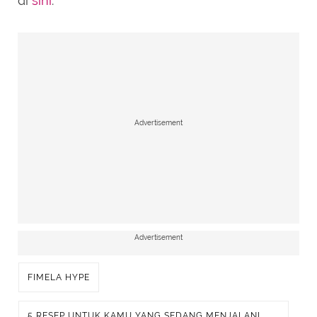
di
sini
.
Advertisement
Advertisement
FIMELA HYPE
5 RESEP UNTUK KAMU YANG SEDANG MENJALANI