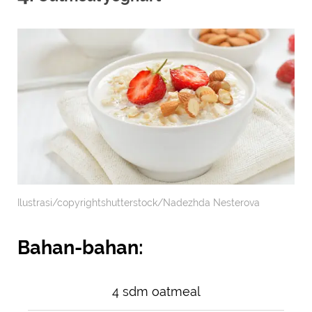
Ilustrasi/copyrightshutterstock/Nadezhda Nesterova
Bahan-bahan:
4 sdm oatmeal