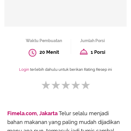
Waktu Pembuatan
Jumlah Porsi
20 Menit
1 Porsi
Login
terlebih dahulu untuk berikan Rating Resep ini
Fimela.com, Jakarta
Telur selalu menjadi
SUBMIT REVIEW
bahan makanan yang paling mudah dijadikan
menu apa pun, termasuk jadi tumis sambal