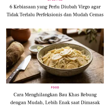
Sahabat Fimela, selamat mencoba! Dengan
6 Kebiasaan yang Perlu Diubah Virgo agar
trik melenturkan daun pisang dan resep pepes
Tidak Terlalu Perfeksionis dan Mudah Cemas
ikan ini, kreasi kuliner tradisionalku akan
semakin istimewa.
Dengan mengikuti tips dan trik di atas, Sahabat
Fimela dapat dengan mudah membuat
lontong dan pepes dengan daun pisang yang
lentur dan tidak mudah robek. Selamat
mencoba dan semoga berhasil!
FOOD
Cara Menghilangkan Bau Khas Rebung
dengan Mudah, Lebih Enak saat Dimasak