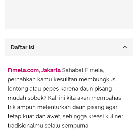
Daftar Isi
Trik Melenturkan Daun Pisang Anti-Sobek
Fimela.com, Jakarta
Sahabat Fimela,
Tips Memilih dan Menyimpan Daun Pisang
pernahkah kamu kesulitan membungkus
Resep Pepes Ikan Sederhana
lontong atau pepes karena daun pisang
• Bahan-Bahan:
mudah sobek? Kali ini kita akan membahas
• Cara Membuat:
trik ampuh melenturkan daun pisang agar
tetap kuat dan awet, sehingga kreasi kuliner
tradisionalmu selalu sempurna.