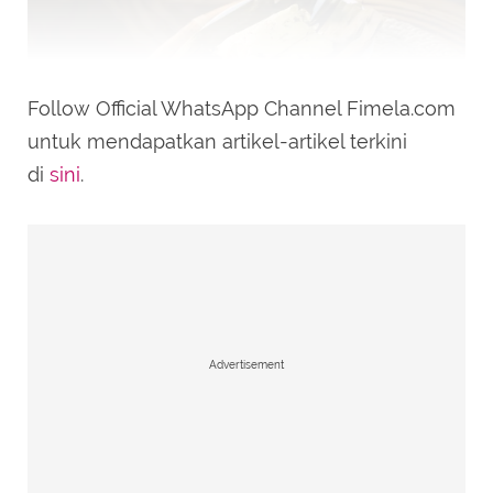
Follow Official WhatsApp Channel Fimela.com
untuk mendapatkan artikel-artikel terkini
di
sini
.
Ilustrasi pepes/copyright fimela/daniel kampua
Sahabat Fimela, setelah daun pisang siap, mari
kita coba resep pepes ikan yang lezat. Berikut
bahan dan cara membuatnya:
Advertisement
Bahan-Bahan:
500 gram ikan (bisa ikan mas, nila, atau