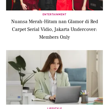
Cara Membuat:
ENTERTAINMENT
Nuansa Merah-Hitam nan Glamor di Red
Bersihkan ikan dan lumuri dengan garam.
Carpet Serial Vidio, Jakarta Undercover:
Members Only
Campur cabai, bawang putih, jahe, daun
salam, dan serai. Aduk rata.
Masukkan bumbu ke dalam perut ikan.
Bungkus ikan dengan daun pisang yang
sudah dilenturkan. Ikat dengan lidi.
Kukus selama 20-25 menit hingga ikan
matang.
LIFESTYLE