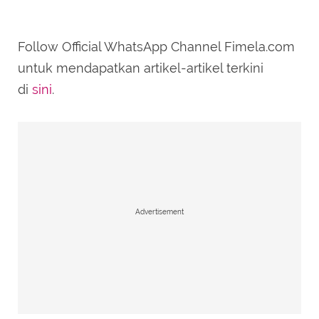
Follow Official WhatsApp Channel Fimela.com
SUBMIT REVIEW
untuk mendapatkan artikel-artikel terkini
di
sini
.
Advertisement