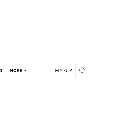
MASUK
D
MORE