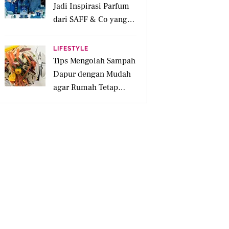
Jadi Inspirasi Parfum
dari SAFF & Co yang
Beraroma Hangat dan
Memikat
LIFESTYLE
Tips Mengolah Sampah
Dapur dengan Mudah
agar Rumah Tetap
Bersih dan Ramah
Lingkungan