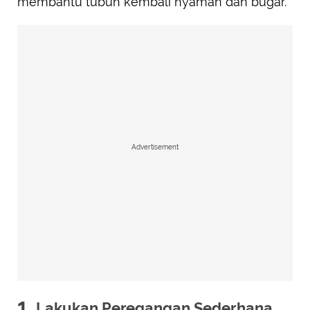
membantu tubuh kembali nyaman dan bugar.
Advertisement
1.
Lakukan Peregangan Sederhana