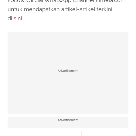
Follow Official WhatsApp Channel Fimela.com
untuk mendapatkan artikel-artikel terkini
di
sini
.
Sumber: Freepik
Saat
menstruasi
, tubuh juga mengalami
proses detoks alami. Kunir asem dengan
kandungan antioksidan dan zat aktif dalam
Advertisement
kunyit dapat mempercepat proses
pembuangan racun dari tubuh. Ini akan
membantu tubuh Sahabat Fimela merasa
lebih ringan dan segar.
Selain itu, jamu ini juga membantu fungsi hati
Advertisement
dalam memetabolisme hormon yang sudah
tidak dibutuhkan tubuh. Dengan begitu, proses