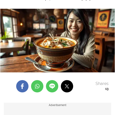
Shares
13
Advertisement