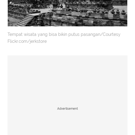
Tempat wisata yang bisa bikin putus pasangan/Courtesy
Flickr.com/jerkstore
Advertisement