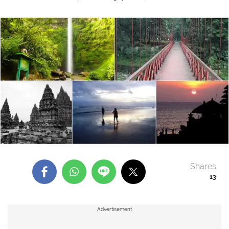
Shares
13
Advertisement