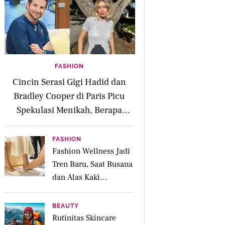
FASHION
Cincin Serasi Gigi Hadid dan
Bradley Cooper di Paris Picu
Spekulasi Menikah, Berapa
Harganya?
FASHION
Fashion Wellness Jadi
Tren Baru, Saat Busana
dan Alas Kaki
Membantu Mood Lebih
Positif
BEAUTY
Rutinitas Skincare