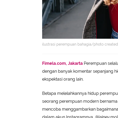
ilustrasi perempuan bahagia/photo created
Fimela.com, Jakarta
Perempuan selalu
dengan banyak komentar sepanjang hid
ekspektasi orang lain.
Betapa melelahkannya hidup perempua
seorang perempuan modern bernama La
mencoba menggambarkan bagaimana 
dalam akun Instagramnya, @lainey.mol