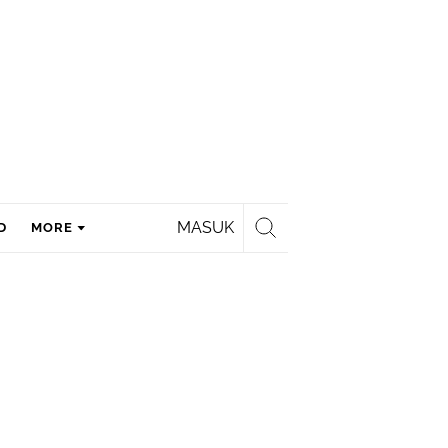
MASUK
D
MORE