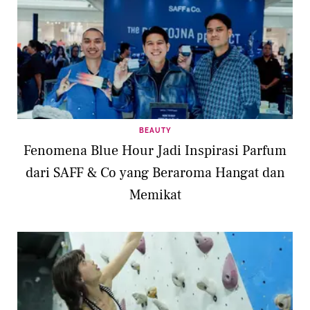
BEAUTY
Fenomena Blue Hour Jadi Inspirasi Parfum
dari SAFF & Co yang Beraroma Hangat dan
Memikat