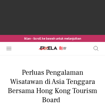
Iklan - Scroll ke bawah untuk melanjutkan
Perluas Pengalaman
Wisatawan di Asia Tenggara
Bersama Hong Kong Tourism
Board