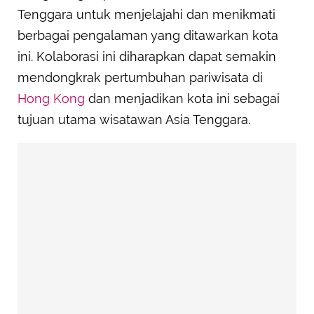
Tenggara untuk menjelajahi dan menikmati
berbagai pengalaman yang ditawarkan kota
ini. Kolaborasi ini diharapkan dapat semakin
mendongkrak pertumbuhan pariwisata di
Hong Kong
dan menjadikan kota ini sebagai
tujuan utama wisatawan Asia Tenggara.