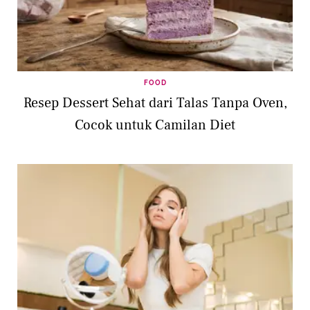
FOOD
Resep Dessert Sehat dari Talas Tanpa Oven,
Cocok untuk Camilan Diet