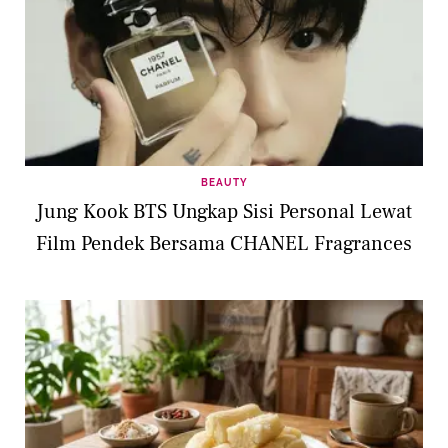
BEAUTY
Jung Kook BTS Ungkap Sisi Personal Lewat
Film Pendek Bersama CHANEL Fragrances