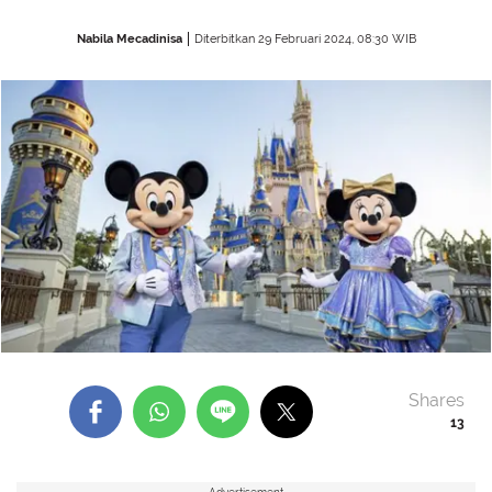
Nabila Mecadinisa
Diterbitkan 29 Februari 2024, 08:30 WIB
Shares
13