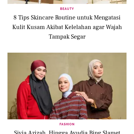
BEAUTY
8 Tips Skincare Routine untuk Mengatasi
Kulit Kusam Akibat Kelelahan agar Wajah
Tampak Segar
FASHION
Sivia Azizah, Hingga Ayudia Bing Slamet