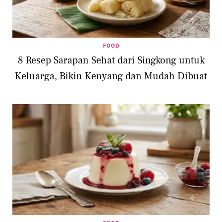
FOOD
8 Resep Sarapan Sehat dari Singkong untuk
Keluarga, Bikin Kenyang dan Mudah Dibuat