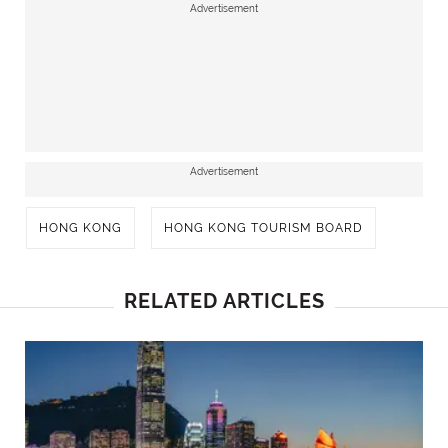
Advertisement
Advertisement
HONG KONG
HONG KONG TOURISM BOARD
RELATED ARTICLES