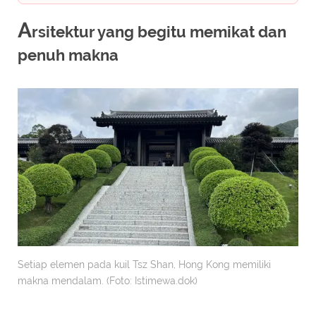
A
rsitektur yang begitu memikat dan
penuh makna
Setiap elemen pada kuil Tsz Shan, Hong Kong memiliki
makna mendalam. (Foto: Istimewa.dok)