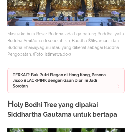
Masuk ke Aula Besar Buddha, ada tiga patung Buddha, yaitu
Buddha Amitābha di sebelah kiri, Buddha Śākyamuni, dan
Buddha Bhaiṣajyaguru atau yang dikenal sebagai Buddha
Pengobatan. (Foto: Istimewa.dok)
TERKAIT: Bak Putri Elegan di Hong Kong, Pesona
Jisoo BLACKPINK dengan Gaun Dior Ini Jadi
Sorotan
H
oly Bodhi Tree yang dipakai
Siddhartha Gautama untuk bertapa