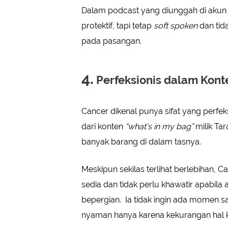
Dalam podcast yang diunggah di akun me
protektif, tapi tetap
soft spoken
dan tid
pada pasangan.
4.
Perfeksionis dalam Konte
Cancer dikenal punya sifat yang perfeksio
dari konten
“what’s in my bag”
milik Ta
banyak barang di dalam tasnya.
Meskipun sekilas terlihat berlebihan, 
sedia dan tidak perlu khawatir apabila 
bepergian. Ia tidak ingin ada momen sa
nyaman hanya karena kekurangan hal k