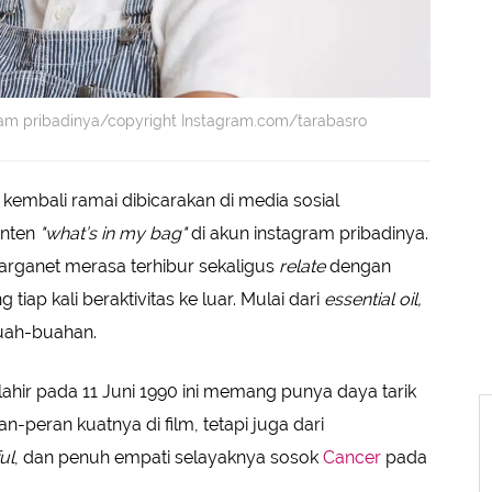
ram pribadinya/copyright Instagram.com/tarabasro
kembali ramai dibicarakan di media sosial
onten
"what’s in my bag"
di akun instagram pribadinya.
arganet merasa terhibur sekaligus
relate
dengan
p kali beraktivitas ke luar. Mulai dari
essential oil,
buah-buahan.
 lahir pada 11 Juni 1990 ini memang punya daya tarik
n-peran kuatnya di film, tetapi juga dari
ul
, dan penuh empati selayaknya sosok
Cancer
pada