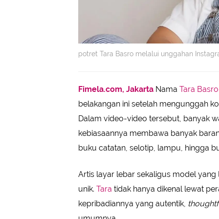
potret Tara Basro melalui unggahan Instag
Fimela.com, Jakarta
Nama
Tara Basro
belakangan ini setelah mengunggah k
Dalam video-video tersebut, banyak w
kebiasaannya membawa banyak barang tia
buku catatan, selotip, lampu, hingga 
Artis layar lebar sekaligus model yang
unik.
Tara
tidak hanya dikenal lewat pera
kepribadiannya yang autentik,
thoughtf
umumnya.