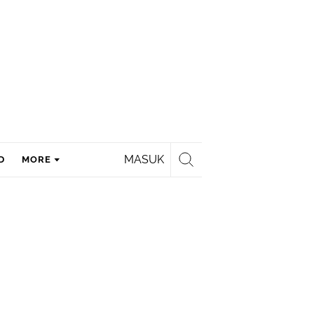
MASUK
D
MORE