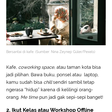
Bersantai di kafe. (Sumber: Nina Zeynep Güler/Pexels)
Kafe,
coworking space
, atau taman kota bisa
jadi pilihan. Bawa buku, ponsel atau laptop,
kamu sudah bisa
chill
sendiri sambil tetap
ngerasa “hidup” karena di kelilingi orang-
orang.
Me time
pun jadi gak sepi-sepi banget!
2. Ikut Kelas atau Workshop Offline