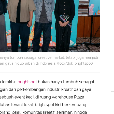
 hanya tumbuh sebagai creative market, tetapi juga menjadi
an gaya hidup urban di Indonesia. (foto/dok: brightspot)
terakhir,
brightspot
bukan hanya tumbuh sebagai
agian dari perkembangan industri kreatif dan gaya
 sebuah event kecil di ruang warehouse Plaza
han tenant lokal, brightspot kini berkembang
nd lokal, komunitas kreatif, seniman, hingga