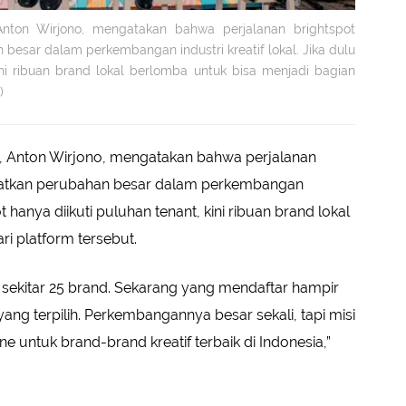
nton Wirjono, mengatakan bahwa perjalanan brightspot
besar dalam perkembangan industri kreatif lokal. Jika dulu
kini ribuan brand lokal berlomba untuk bisa menjadi bagian
)
, Anton Wirjono, mengatakan bahwa perjalanan
hatkan perubahan besar dalam perkembangan
pot hanya diikuti puluhan tenant, kini ribuan brand lokal
i platform tersebut.
i sekitar 25 brand. Sekarang yang mendaftar hampir
ng terpilih. Perkembangannya besar sekali, tapi misi
ne untuk brand-brand kreatif terbaik di Indonesia,”