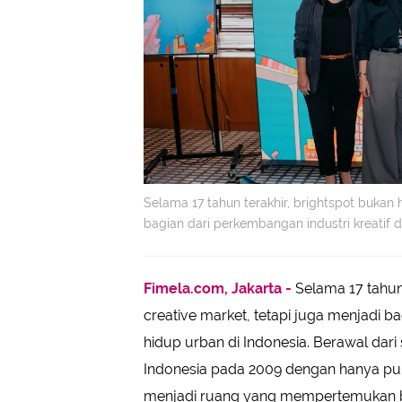
Selama 17 tahun terakhir, brightspot bukan
bagian dari perkembangan industri kreatif d
Fimela.com, Jakarta -
Selama 17 tahun 
creative market, tetapi juga menjadi b
hidup urban di Indonesia. Berawal dari
Indonesia pada 2009 dengan hanya pulu
menjadi ruang yang mempertemukan bra