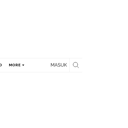
MASUK
D
MORE