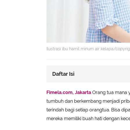
Ilustrasi ibu hamil minum air kelapa/copyr
Daftar Isi
Pola Hidup Sehat
Fimela.com, Jakarta
Orang tua mana ya
Stop Merokok dan Hindari Asap Ro
tumbuh dan berkembang menjadi prib
Konsumsi Makanan Tinggi Asam Fo
terindah bagi setiap orangtua. Bisa dip
Hindari Lingkungan yang Berbaha
mereka memiliki buah hati dengan kec
Tenang dan Bahagia