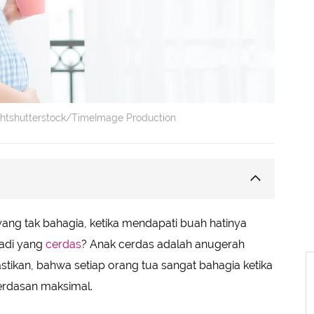
ightshutterstock/TimeImage Production
ng tak bahagia, ketika mendapati buah hatinya
kok
adi yang
cerdas
? Anak cerdas adalah anugerah
lat
astikan, bahwa setiap orang tua sangat bahagia ketika
ya
erdasan maksimal.