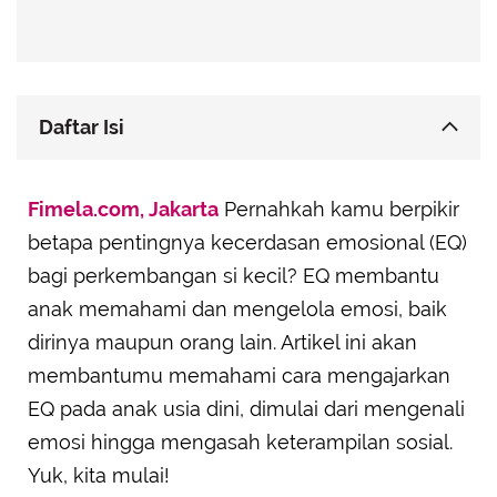
Daftar Isi
Membangun Kesadaran Diri: Mengenali dan
Fimela.com, Jakarta
Mengekspresikan Emosi
Pernahkah kamu berpikir
betapa pentingnya kecerdasan emosional (EQ)
Mengatur Emosi: Teknik Relaksasi dan Strategi
Mengatasi Masalah
bagi perkembangan si kecil? EQ membantu
Empati: Memahami Perspektif Orang Lain
anak memahami dan mengelola emosi, baik
Motivasi dan Keterampilan Sosial: Membangun
dirinya maupun orang lain. Artikel ini akan
Kepercayaan Diri dan Kemampuan Berinteraksi
membantumu memahami cara mengajarkan
EQ pada anak usia dini, dimulai dari mengenali
emosi hingga mengasah keterampilan sosial.
Yuk, kita mulai!