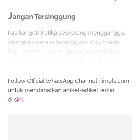
J
angan Tersinggung
Pas banget! Ketika seseorang mengganggu,
seringkali merasa tersinggung atau marah.
Tapi, penting banget buat coba kendalikan
emosi kamu sebaik mungkin. Tersinggung
hanya akan bikin situasinya makin rumit dan
seringkali nggak membawa hasil yang baik.
Follow Official WhatsApp Channel Fimela.com
Jadi, usahakan buat tetap tenang dan nggak
untuk mendapatkan artikel-artikel terkini
terpengaruh oleh perilaku orang lain!
di
sini
.