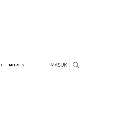
MASUK
D
MORE