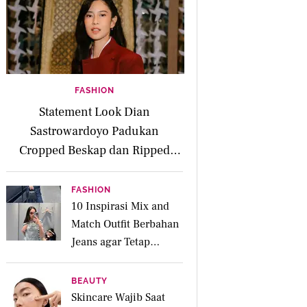
FASHION
Statement Look Dian
Sastrowardoyo Padukan
Cropped Beskap dan Ripped
Jeans, Hadirkan Pesona Kartini
yang Edgy
FASHION
10 Inspirasi Mix and
Match Outfit Berbahan
Jeans agar Tetap
Tampil Stylish
BEAUTY
Skincare Wajib Saat