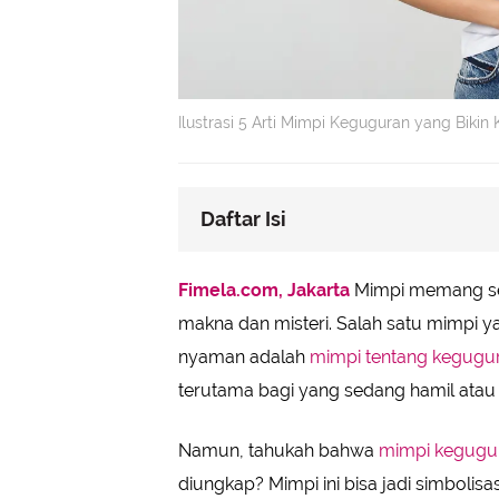
Ilustrasi 5 Arti Mimpi Keguguran yang Biki
Daftar Isi
Arti Mimpi Keguguran
Fimela.com, Jakarta
Mimpi memang se
• Simbolisasi Ketakutan dan Kekha
makna dan misteri. Salah satu mimpi 
• Pertanda Perubahan Besar
nyaman adalah
mimpi tentang kegugu
• Refleksi dari Pengalaman Masa L
terutama bagi yang sedang hamil atau 
Arti Mimpi Keguguran
• Simbol dari Perasaan Tidak Siap
Namun, tahukah bahwa
mimpi kegugu
• Pertanda Kebutuhan untuk Mele
diungkap? Mimpi ini bisa jadi simboli