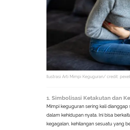
Ilustrasi Arti Mimpi Keguguran/ credit: pex
1. Simbolisasi Ketakutan dan K
Mimpi keguguran sering kali dianggap 
dalam kehidupan nyata. Ini bisa berkai
kegagalan, kehilangan sesuatu yang b