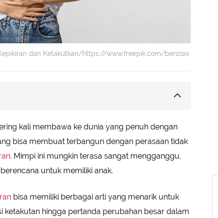
n Kepikiran dan Ketakutkan/https://www.freepik.com/benzoix
ring kali membawa ke dunia yang penuh dengan
watiran
yang bisa membuat terbangun dengan perasaan tidak
ran
. Mimpi ini mungkin terasa sangat mengganggu,
alu
berencana untuk memiliki anak.
ran
bisa memiliki berbagai arti yang menarik untuk
paskan
sasi ketakutan hingga pertanda perubahan besar dalam