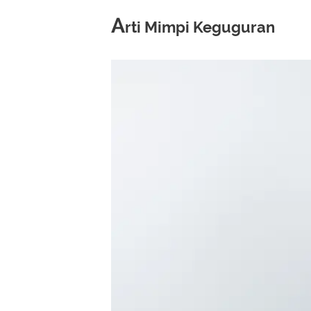
A
rti Mimpi Keguguran