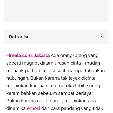
Daftar Isi
Virgo: Terlalu Sering Menyerah sebelum
Fimela.com, Jakarta
Mencoba
Ada orang-orang yang
seperti magnet dalam urusan cinta—mudah
Aquarius: Antara Bebas dan Tak Siap Terikat
menarik perhatian, tapi sulit mempertahankan
Scorpio: Intensitas yang Membuat Mundur
hubungan. Bukan karena tak layak dicintai,
Gemini: Penuh Rasa Ingin Tahu, tapi Cepat
Kehilangan Fokus
melainkan karena cinta mereka lebih sering
karam bahkan sebelum sempat berlayar.
Capricorn: Cinta yang Terhalang oleh Realitas
Bukan karena nasib buruk, melainkan ada
Pisces: Tenggelam dalam Imajinasi Sendiri
dinamika
emosi
dan cara pandang yang tidak