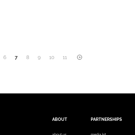
6
7
8
9
10
11
ABOUT
PARTNERSHIPS
about us
media kit