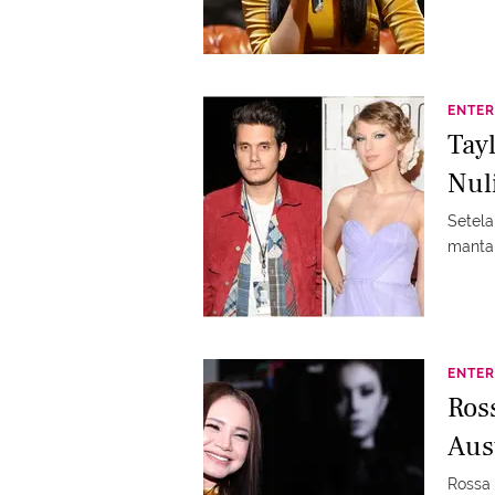
ENTER
Tay
Nul
Setela
mantan
ENTER
Ros
Aus
Rossa 