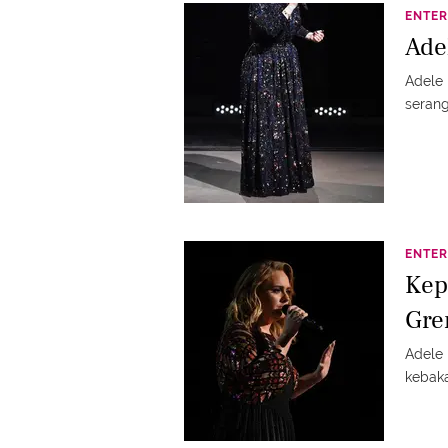
ENTER
Ade
Adele 
serang
ENTER
Kep
Gre
Adele
kebak