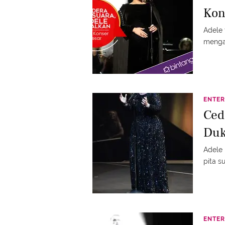
Kon
Adele
mengal
ENTER
Ced
Duk
Adele
pita s
ENTER