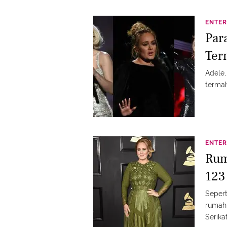
ENTER
Par
Ter
Adele,
terma
ENTER
Rum
123
Sepert
rumah 
Serikat