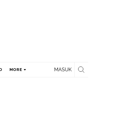
MASUK
D
MORE