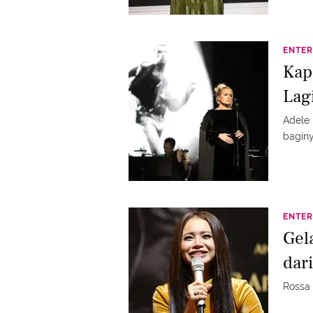
ENTER
Kap
Lagi
Adele 
baginy
ENTER
Gel
dar
Rossa 