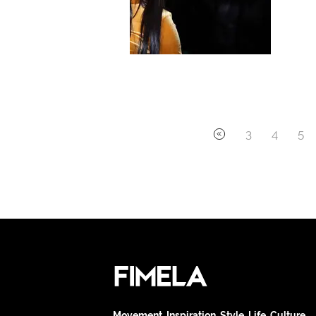
3
4
5
Movement. Inspiration. Style. Life. Culture.