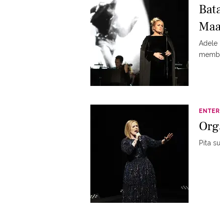
Bat
Maa
Adele
memba
ENTER
Org
Pita s