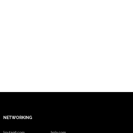
NETWORKING
liputan6.com
bola.com