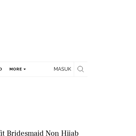
MASUK
D
MORE
fit Bridesmaid Non Hijab