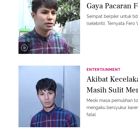
Gaya Pacaran 
Sempat berpikir untuk t
(selebriti), Ternyata Fe
ENTERTAINMENT
Akibat Kecela
Masih Sulit M
Meski masa pemulihan to
mengaku bersyukur karen
fatal.