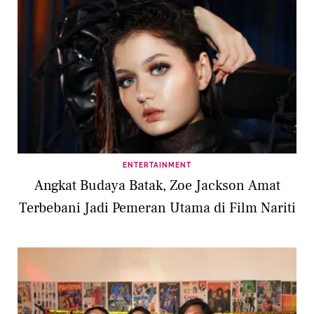
ENTERTAINMENT
Angkat Budaya Batak, Zoe Jackson Amat
Terbebani Jadi Pemeran Utama di Film Nariti