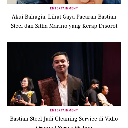
ENTERTAINMENT
Akui Bahagia, Lihat Gaya Pacaran Bastian
Steel dan Sitha Marino yang Kerap Disorot
ENTERTAINMENT
Bastian Steel Jadi Cleaning Service di Vidio