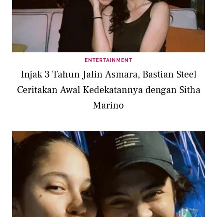
ENTERTAINMENT
Injak 3 Tahun Jalin Asmara, Bastian Steel
Ceritakan Awal Kedekatannya dengan Sitha
Marino