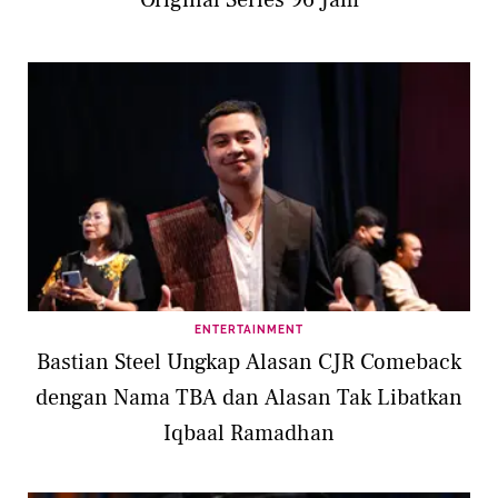
Original Series 96 Jam
ENTERTAINMENT
Bastian Steel Ungkap Alasan CJR Comeback
dengan Nama TBA dan Alasan Tak Libatkan
Iqbaal Ramadhan