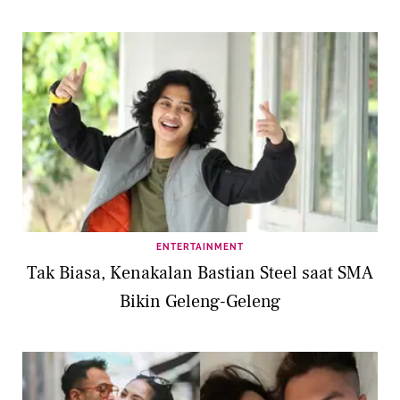
ENTERTAINMENT
Tak Biasa, Kenakalan Bastian Steel saat SMA
Bikin Geleng-Geleng