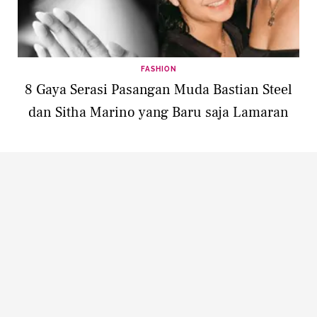
FASHION
8 Gaya Serasi Pasangan Muda Bastian Steel
dan Sitha Marino yang Baru saja Lamaran