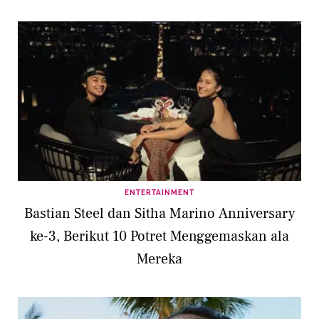
ENTERTAINMENT
Bastian Steel dan Sitha Marino Anniversary
ke-3, Berikut 10 Potret Menggemaskan ala
Mereka