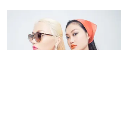
BEAUTY
Pink Ribbon: Breast Cancer Awareness
Beauty Products