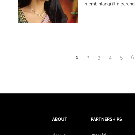
membintangi film bareng
1
2
3
4
5
6
ABOUT
PARTNERSHIPS
about us
media kit