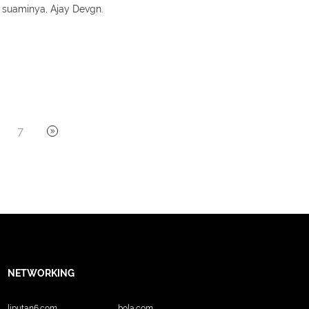
 suaminya, Ajay Devgn.
7
NETWORKING
liputan6.com
bola.com