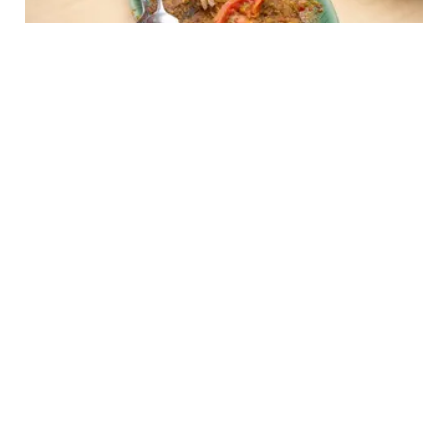
FOOD
9 Resep Ikan Nila yang Enak dengan Bumbu
Meresap Sedap