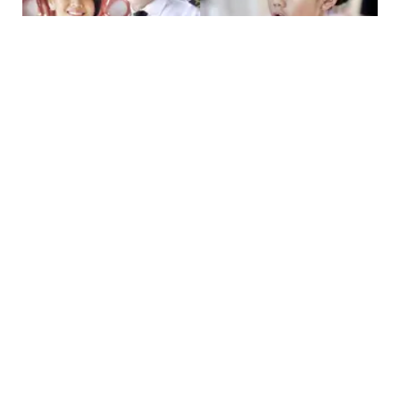
PHOTO
6 Potret Chef Farah Quinn Jadi Pramugari
dan Putrinya Cantik dengan Gaun Princess
saat Halloween