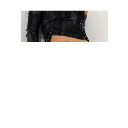
FASHION
8 Model Ikat Pinggang Wanita Muda yang
Bikin Gaya Kasual dan Formal Makin Kece,
Anti Tampil Monoton